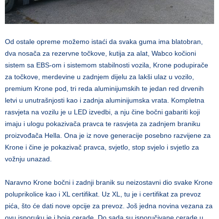
Od ostale opreme možemo istaći da svaka guma ima blatobran,
dva nosača za rezervne točkove, kutija za alat, Wabco kočioni
sistem sa EBS-om i sistemom stabilnosti vozila, Krone podupirače
za točkove, merdevine u zadnjem dijelu za lakši ulaz u vozilo,
premium Krone pod, tri reda aluminijumskih te jedan red drvenih
letvi u unutrašnjosti kao i zadnja aluminijumska vrata. Kompletna
rasvjeta na vozilu je u LED izvedbi, a nju čine bočni gabariti koji
imaju i ulogu pokazivača pravca te rasvjeta za zadnjem braniku
proizvođača Hella. Ona je iz nove generacije posebno razvijene za
Krone i čine je pokazivač pravca, svjetlo, stop svjelo i svjetlo za
vožnju unazad.
Naravno Krone bočni i zadnji branik su neizostavni dio svake Krone
poluprikolice kao i XL certifikat. Uz XL, tu je i certifikat za prevoz
pića, što će dati nove opcije za prevoz. Još jedna novina vezana za
ovu isporuku je i boja cerade. Do sada su isporučivane cerade u