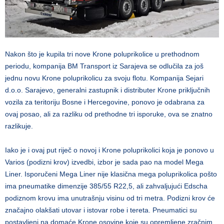
Nakon što je kupila tri nove Krone poluprikolice u prethodnom
periodu, kompanija BM Transport iz Sarajeva se odlučila za još
jednu novu Krone poluprikolicu za svoju flotu. Kompanija Sejari
d.o.o. Sarajevo, generalni zastupnik i distributer Krone priključnih
vozila za teritoriju Bosne i Hercegovine, ponovo je odabrana za
ovaj posao, ali za razliku od prethodne tri isporuke, ova se znatno
razlikuje.
Iako je i ovaj put riječ o novoj i Krone poluprikolici koja je ponovo u
Varios (podizni krov) izvedbi, izbor je sada pao na model Mega
Liner. Isporučeni Mega Liner nije klasična mega poluprikolica pošto
ima pneumatike dimenzije 385/55 R22,5, ali zahvaljujući Edscha
podiznom krovu ima unutrašnju visinu od tri metra. Podizni krov će
značajno olakšati utovar i istovar robe i tereta. Pneumatici su
postavljeni na domaće Krone osovine koje su opremljene zračnim