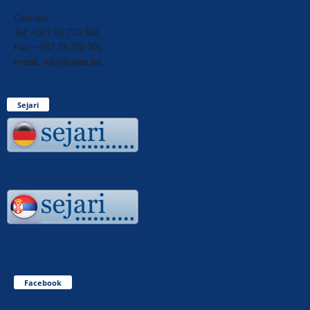
Centrala:
Tel: +387 33 770 300
Fax: +387 33 770 301
e-mail: info@sejari.ba
Sejari
Facebook