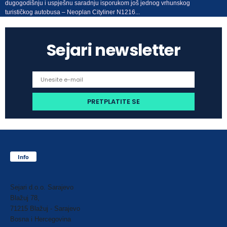
dugogodišnju i uspješnu saradnju isporukom još jednog vrhunskog
turističkog autobusa – Neoplan Cityliner N1216...
Sejari newsletter
Info
Sejari d.o.o. Sarajevo
Blažuj 78,
71215 Blažuj - Sarajevo
Bosna i Hercegovina