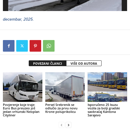
decembar, 2025.
POVEZANI ČLANCI
VIŠE OD AUTORA
Povjerenje koje traje:
Persel Srebrenik se
Isporučeno 25 Isuzu
Euro Bus preuzeo još
odlučio za prvu novu
vozila za bolji gradski
jedan vrhunski Neoplan
Krone poluprikolicu
saobraćaj Kantona
Cityliner
Sarajevo