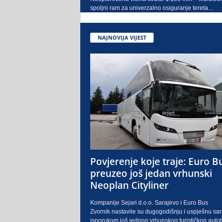
spoljni ram za univerzalno osiguranje tereta...
NAJNOVIJA VIJEST
Povjerenje koje traje: Euro B
preuzeo još jedan vrhunski
Neoplan Cityliner
Kompanije Sejari d.o.o. Sarajevo i Euro Bus
Zvornik nastavile su dugogodišnju i uspješnu sa
isporukom još jednog vrhunskog turističkog auto