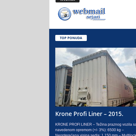
.
o
.
TOP PONUDA
S
a
r
a
j
e
Krone Profi Liner – 2015.
v
KRONE PROFI LINER – Težina praznog vozila s
navedenom opremom (+/- 3%): 6500 kg –
o
Neopterećena visina sedla: 1.150 mm – Multilock