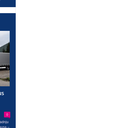
us
0
radnju
busa –