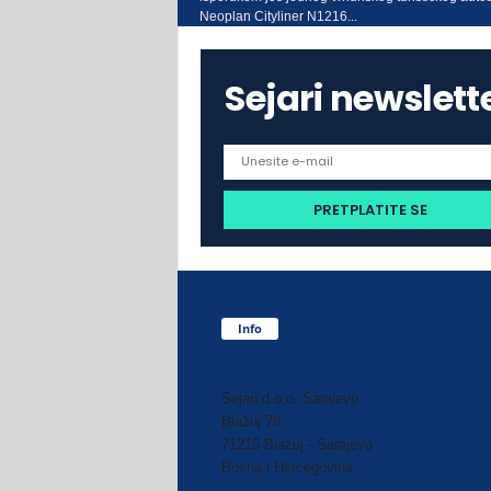
Neoplan Cityliner N1216...
Sejari newslett
Info
Sejari d.o.o. Sarajevo
Blažuj 78,
71215 Blažuj - Sarajevo
Bosna i Hercegovina