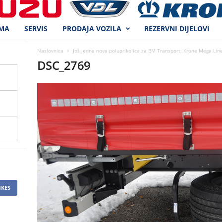
MA
SERVIS
PRODAJA VOZILA
REZERVNI DIJELOVI
Naslovnica
Još jedna nova poluprikolica za BM Transport: Krone Mega Line
DSC_2769
IKES