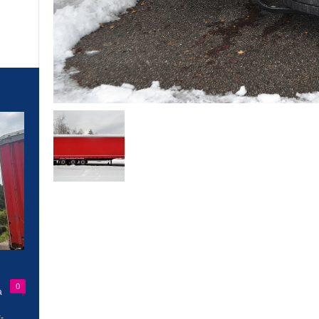
0
a
-