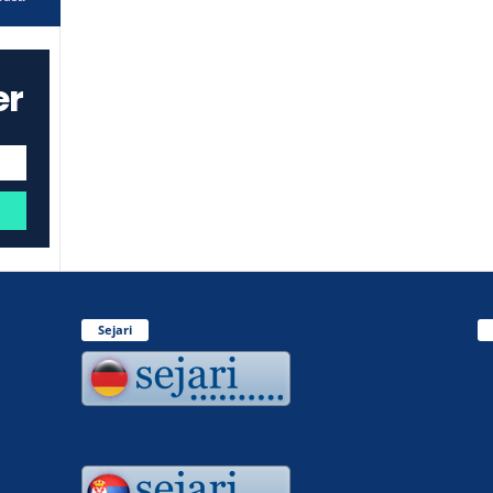
er
Sejari