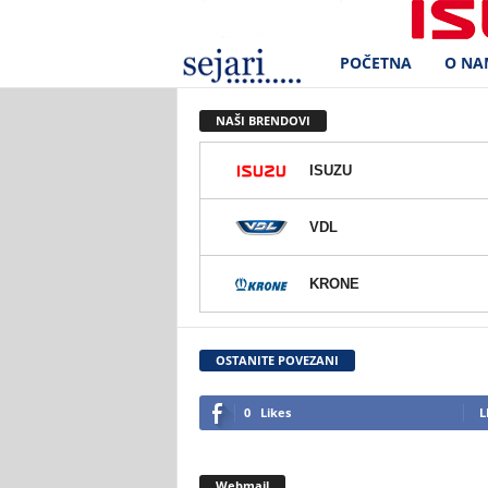
POČETNA
O NA
S
e
NAŠI BRENDOVI
j
ISUZU
a
VDL
r
KRONE
i
d
OSTANITE POVEZANI
.
0
Likes
L
o
Webmail