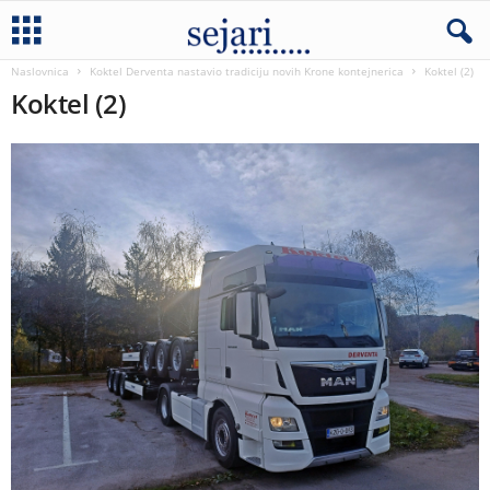
Naslovnica
Koktel Derventa nastavio tradiciju novih Krone kontejnerica
Koktel (2)
Koktel (2)