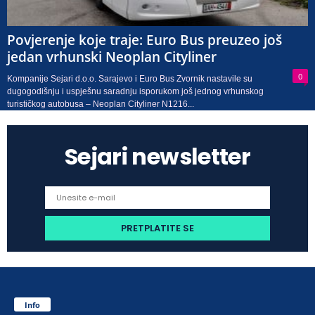
Povjerenje koje traje: Euro Bus preuzeo još
jedan vrhunski Neoplan Cityliner
0
Kompanije Sejari d.o.o. Sarajevo i Euro Bus Zvornik nastavile su
dugogodišnju i uspješnu saradnju isporukom još jednog vrhunskog
turističkog autobusa – Neoplan Cityliner N1216...
Sejari newsletter
Info