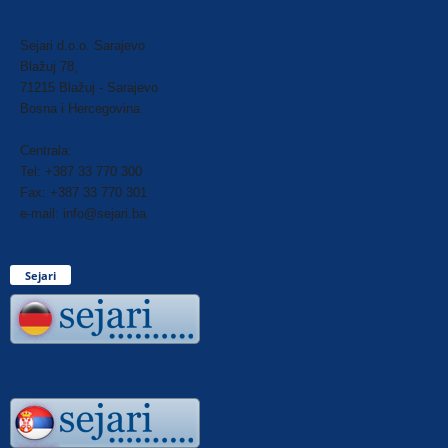
Sejari d.o.o. Sarajevo
Blažuj 78,
71215 Blažuj - Sarajevo
Bosna i Hercegovina
Centrala:
Tel: +387 33 770 300
Fax: +387 33 770 301
e-mail: info@sejari.ba
Sejari