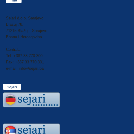
Info
Sejari d.o.o. Sarajevo
Blažuj 78,
71215 Blažuj - Sarajevo
Bosna i Hercegovina
Centrala:
Tel: +387 33 770 300
Fax: +387 33 770 301
e-mail: info@sejari.ba
Sejari