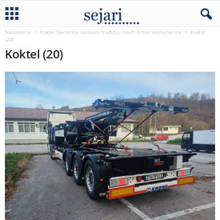
Naslovnica
Koktel Derventa nastavio tradiciju novih Krone kontejnerica
Koktel
(20)
Koktel (20)