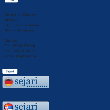
Info
Sejari d.o.o. Sarajevo
Blažuj 78,
71215 Blažuj - Sarajevo
Bosna i Hercegovina
Centrala:
Tel: +387 33 770 300
Fax: +387 33 770 301
e-mail: info@sejari.ba
Sejari