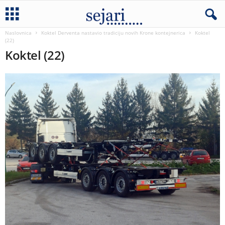
Naslovnica
Koktel Derventa nastavio tradiciju novih Krone kontejnerica
Koktel
(22)
Koktel (22)