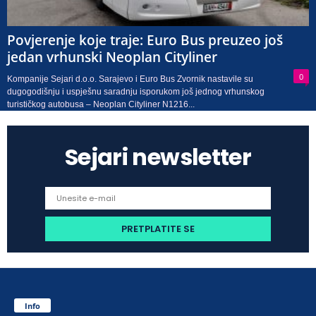
Povjerenje koje traje: Euro Bus preuzeo još
jedan vrhunski Neoplan Cityliner
0
Kompanije Sejari d.o.o. Sarajevo i Euro Bus Zvornik nastavile su
dugogodišnju i uspješnu saradnju isporukom još jednog vrhunskog
turističkog autobusa – Neoplan Cityliner N1216...
Sejari newsletter
Info