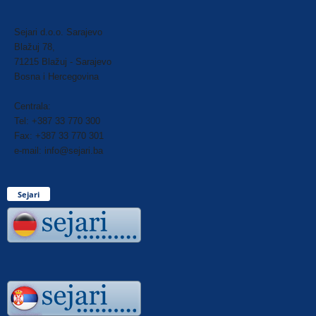
Sejari d.o.o. Sarajevo
Blažuj 78,
71215 Blažuj - Sarajevo
Bosna i Hercegovina
Centrala:
Tel: +387 33 770 300
Fax: +387 33 770 301
e-mail: info@sejari.ba
Sejari