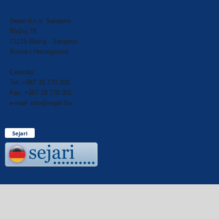
Sejari d.o.o. Sarajevo
Blažuj 78,
71215 Blažuj - Sarajevo
Bosna i Hercegovina
Centrala:
Tel: +387 33 770 300
Fax: +387 33 770 301
e-mail: info@sejari.ba
Sejari