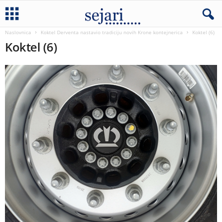
Naslovnica
Koktel Derventa nastavio tradiciju novih Krone kontejnerica
Koktel (6)
Koktel (6)