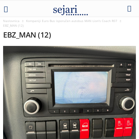
Naslovnica
Kompaniji Euro Bus isporučen autobus MAN Lion's Coach R07
EBZ_MAN (12)
EBZ_MAN (12)