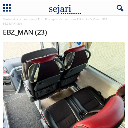
Naslovnica
Kompaniji Euro Bus isporučen autobus MAN Lion's Coach R07
EBZ_MAN (23)
EBZ_MAN (23)