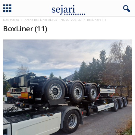
Naslovnica
Krone Box Liner eLTU4 – NOVO VOZILO
BoxLiner (11)
BoxLiner (11)