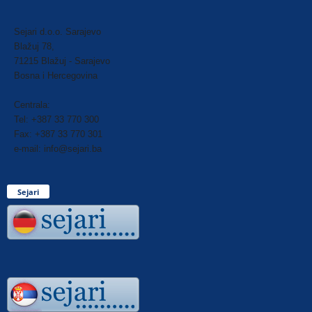
Sejari d.o.o. Sarajevo
Blažuj 78,
71215 Blažuj - Sarajevo
Bosna i Hercegovina
Centrala:
Tel: +387 33 770 300
Fax: +387 33 770 301
e-mail: info@sejari.ba
Sejari