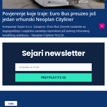
Povjerenje koje traje: Euro Bus preuzeo još
jedan vrhunski Neoplan Cityliner
0
Kompanije Sejari d.o.o. Sarajevo i Euro Bus Zvornik nastavile su
dugogodišnju i uspješnu saradnju isporukom još jednog vrhunskog
turističkog autobusa – Neoplan Cityliner N1216...
Sejari newsletter
Info