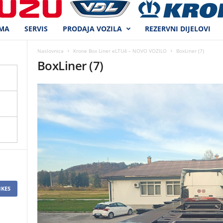
MA
SERVIS
PRODAJA VOZILA
REZERVNI DIJELOVI
Naslovnica
Krone Box Liner eLTU4 – NOVO VOZILO
BoxLiner (7)
BoxLiner (7)
IKES