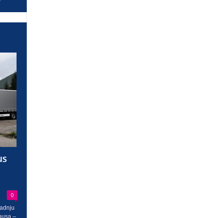
us
0
radnju
busa –