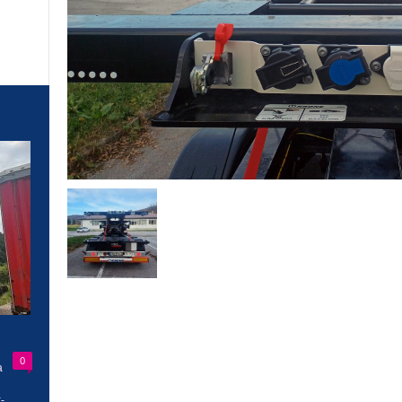
0
a
-