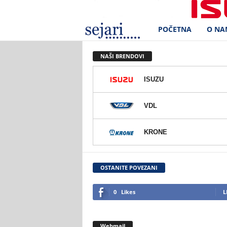
POČETNA
O NA
S
e
NAŠI BRENDOVI
j
ISUZU
a
VDL
r
KRONE
i
d
OSTANITE POVEZANI
.
0
Likes
L
o
Webmail