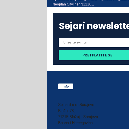
Neoplan Cityliner N1216...
Sejari newslett
Info
Sejari d.o.o. Sarajevo
Blažuj 78,
71215 Blažuj - Sarajevo
Bosna i Hercegovina