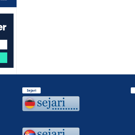
er
Sejari