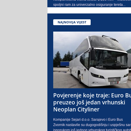
spoljni ram za univerzalno osiguranje tereta...
NAJNOVIJA VIJEST
Povjerenje koje traje: Euro B
preuzeo još jedan vrhunski
Neoplan Cityliner
Kompanije Sejari d.o.o. Sarajevo i Euro Bus
Zvornik nastavile su dugogodišnju i uspješnu sa
isporukom još jednog vrhunskog turističkog auto