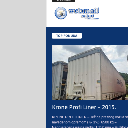
.
o
.
TOP PONUDA
S
a
r
a
j
e
Krone Profi Liner – 2015.
v
KRONE PROFI LINER – Težina praznog vozila s
navedenom opremom (+/- 3%): 6500 kg –
o
Neopterećena visina sedla: 1.150 mm – Multilock