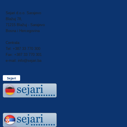
Sejari d.o.o. Sarajevo
Blažuj 78,
71215 Blažuj - Sarajevo
Bosna i Hercegovina
Centrala:
Tel: +387 33 770 300
Fax: +387 33 770 301
e-mail: info@sejari.ba
Sejari