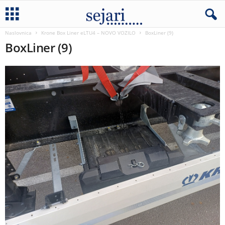
Naslovnica
Krone Box Liner eLTU4 – NOVO VOZILO
BoxLiner (9)
BoxLiner (9)