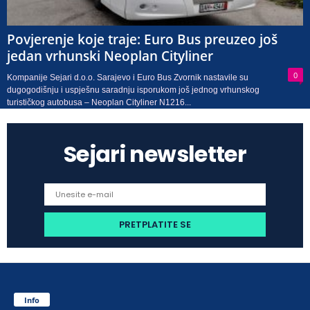
Povjerenje koje traje: Euro Bus preuzeo još
jedan vrhunski Neoplan Cityliner
0
Kompanije Sejari d.o.o. Sarajevo i Euro Bus Zvornik nastavile su
dugogodišnju i uspješnu saradnju isporukom još jednog vrhunskog
turističkog autobusa – Neoplan Cityliner N1216...
Sejari newsletter
Info