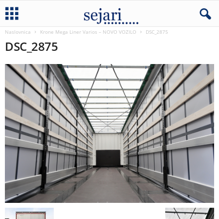
Naslovnica
Krone Mega Liner Varios – NOVO VOZILO
DSC_2875
DSC_2875