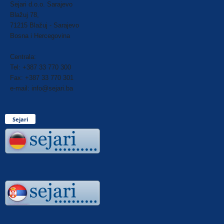
Sejari d.o.o. Sarajevo
Blažuj 78,
71215 Blažuj - Sarajevo
Bosna i Hercegovina
Centrala:
Tel: +387 33 770 300
Fax: +387 33 770 301
e-mail: info@sejari.ba
Sejari