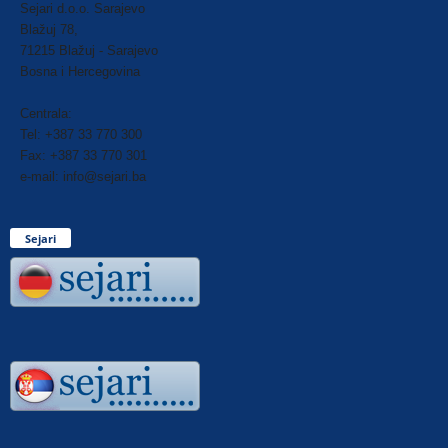
Sejari d.o.o. Sarajevo
Blažuj 78,
71215 Blažuj - Sarajevo
Bosna i Hercegovina
Centrala:
Tel: +387 33 770 300
Fax: +387 33 770 301
e-mail: info@sejari.ba
Sejari