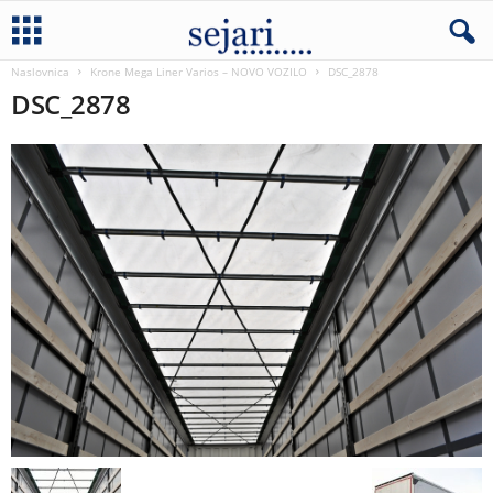
Naslovnica
Krone Mega Liner Varios – NOVO VOZILO
DSC_2878
DSC_2878