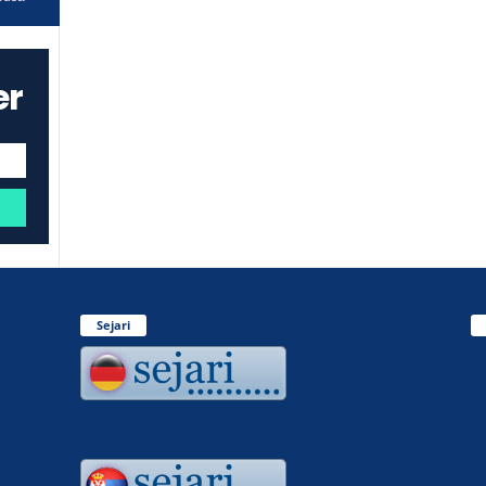
er
Sejari