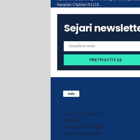
Neoplan Cityliner N1216...
Sejari newslett
Info
Sejari d.o.o. Sarajevo
Blažuj 78,
71215 Blažuj - Sarajevo
Bosna i Hercegovina