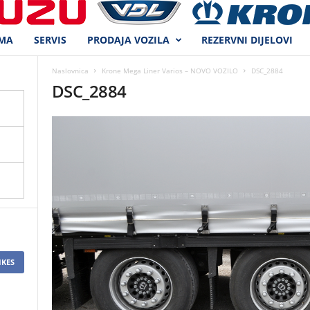
MA
SERVIS
PRODAJA VOZILA
REZERVNI DIJELOVI
Naslovnica
Krone Mega Liner Varios – NOVO VOZILO
DSC_2884
DSC_2884
IKES