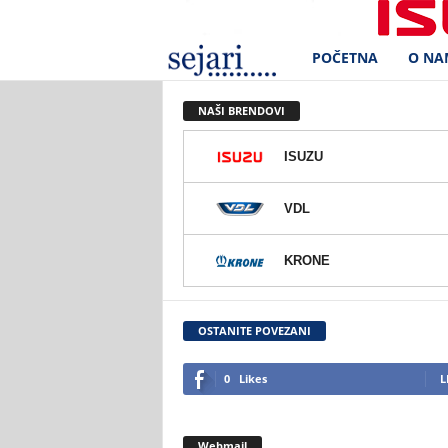
POČETNA
O NA
S
e
NAŠI BRENDOVI
j
ISUZU
a
VDL
r
KRONE
i
d
OSTANITE POVEZANI
.
0
Likes
L
o
Webmail