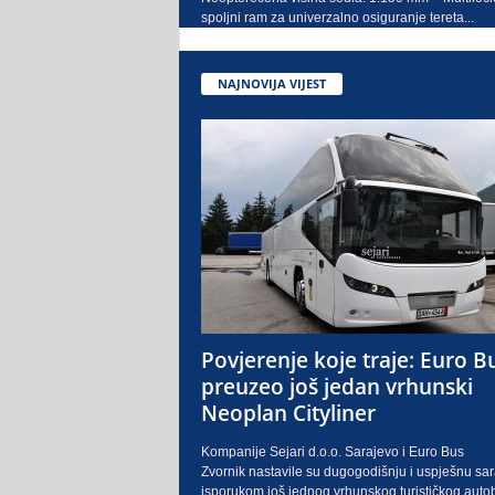
spoljni ram za univerzalno osiguranje tereta...
NAJNOVIJA VIJEST
Povjerenje koje traje: Euro B
preuzeo još jedan vrhunski
Neoplan Cityliner
Kompanije Sejari d.o.o. Sarajevo i Euro Bus
Zvornik nastavile su dugogodišnju i uspješnu sa
isporukom još jednog vrhunskog turističkog auto