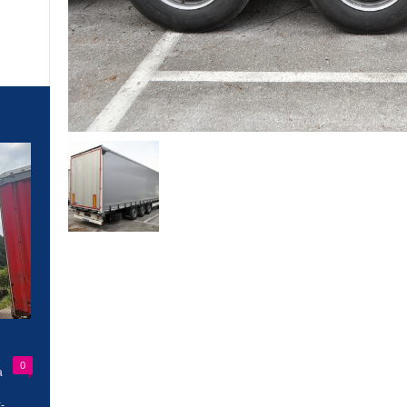
0
a
-