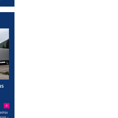
us
0
radnju
busa –