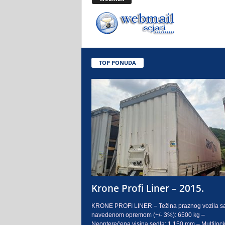
.
o
.
TOP PONUDA
S
a
r
a
j
e
Krone Profi Liner – 2015.
v
KRONE PROFI LINER – Težina praznog vozila s
navedenom opremom (+/- 3%): 6500 kg –
o
Neopterećena visina sedla: 1.150 mm – Multilock