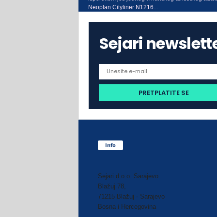
Neoplan Cityliner N1216...
Sejari newslett
Info
Sejari d.o.o. Sarajevo
Blažuj 78,
71215 Blažuj - Sarajevo
Bosna i Hercegovina