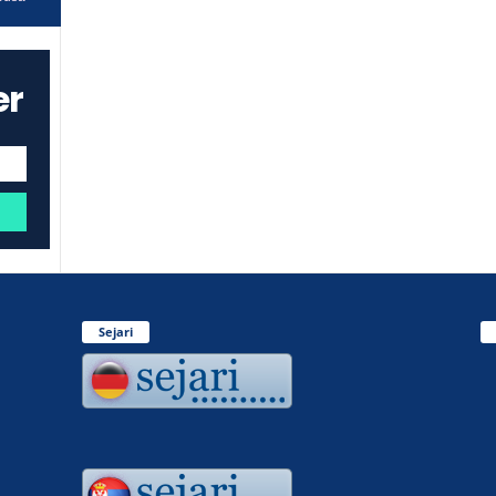
er
Sejari