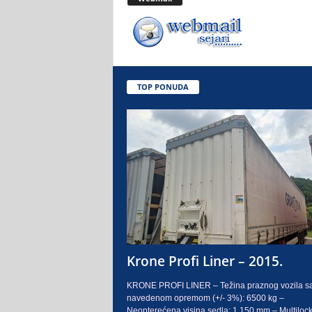
.
o
.
TOP PONUDA
S
a
r
a
j
e
Krone Profi Liner – 2015.
v
KRONE PROFI LINER – Težina praznog vozila s
navedenom opremom (+/- 3%): 6500 kg –
o
Neopterećena visina sedla: 1.150 mm – Multilock