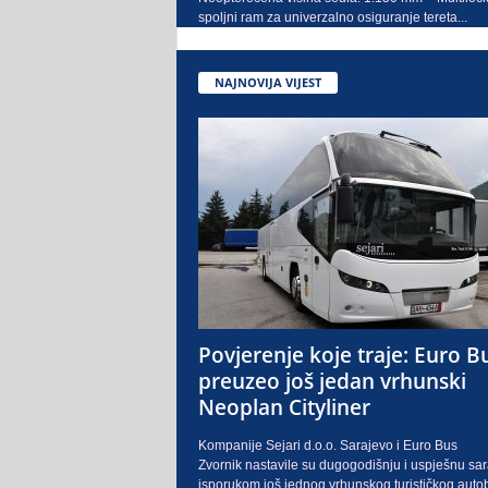
spoljni ram za univerzalno osiguranje tereta...
NAJNOVIJA VIJEST
Povjerenje koje traje: Euro B
preuzeo još jedan vrhunski
Neoplan Cityliner
Kompanije Sejari d.o.o. Sarajevo i Euro Bus
Zvornik nastavile su dugogodišnju i uspješnu sa
isporukom još jednog vrhunskog turističkog auto