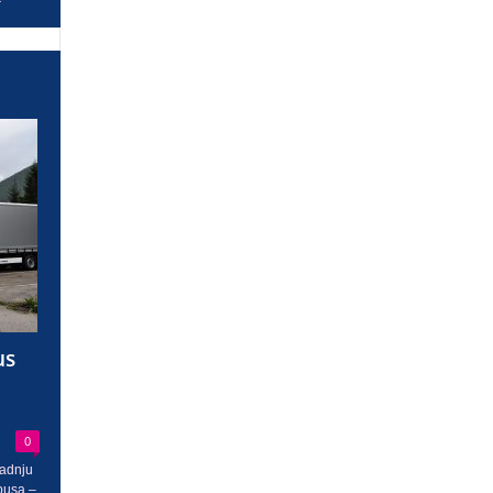
us
0
radnju
busa –