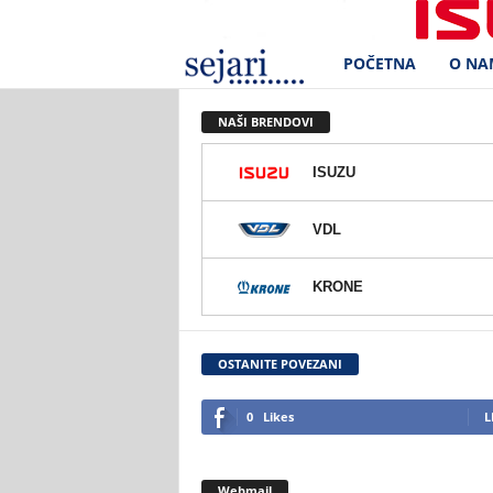
POČETNA
O NA
S
e
NAŠI BRENDOVI
j
ISUZU
a
VDL
r
KRONE
i
d
OSTANITE POVEZANI
.
0
Likes
L
o
Webmail