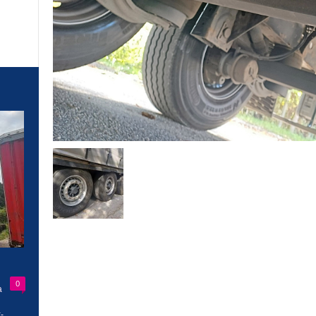
0
a
-