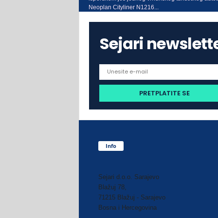
Neoplan Cityliner N1216...
Sejari newslett
Info
Sejari d.o.o. Sarajevo
Blažuj 78,
71215 Blažuj - Sarajevo
Bosna i Hercegovina