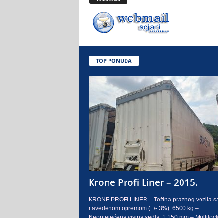
.
o
.
TOP PONUDA
S
a
r
a
j
e
Krone Profi Liner – 2015.
v
KRONE PROFI LINER – Težina praznog vozila s
navedenom opremom (+/- 3%): 6500 kg –
o
Neopterećena visina sedla: 1.150 mm – Multilock