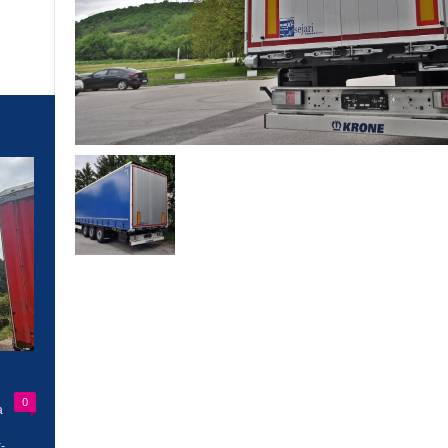
0
a
-