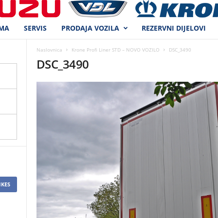
MA
SERVIS
PRODAJA VOZILA
REZERVNI DIJELOVI
Naslovnica
Krone Profi Liner STD – NOVO VOZILO
DSC_3490
DSC_3490
IKES