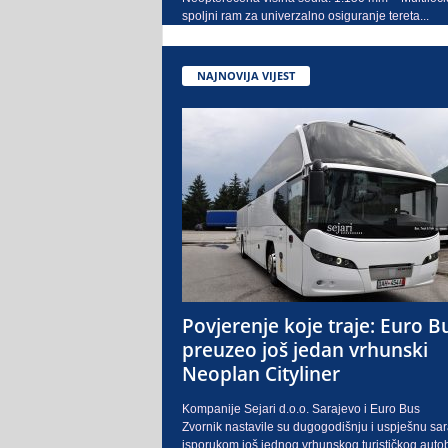
spoljni ram za univerzalno osiguranje tereta...
NAJNOVIJA VIJEST
Povjerenje koje traje: Euro B
preuzeo još jedan vrhunski
Neoplan Cityliner
Kompanije Sejari d.o.o. Sarajevo i Euro Bus
Zvornik nastavile su dugogodišnju i uspješnu sa
isporukom još jednog vrhunskog turističkog auto