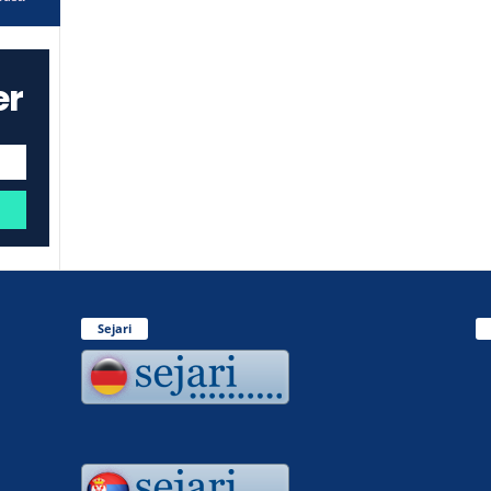
er
Sejari