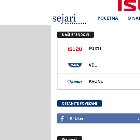
POČETNA
O NA
S
e
NAŠI BRENDOVI
j
ISUZU
a
VDL
r
KRONE
i
d
OSTANITE POVEZANI
.
0
Likes
L
o
Webmail