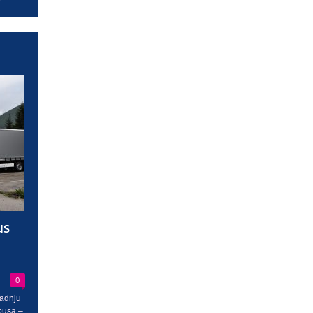
us
0
radnju
busa –