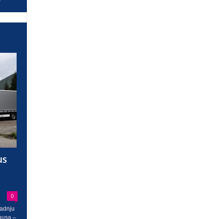
us
0
radnju
busa –