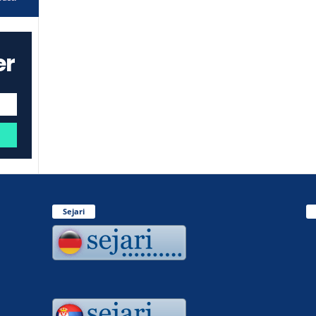
er
Sejari