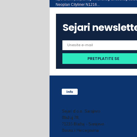
Neoplan Cityliner N1216...
Sejari newslett
Info
Sejari d.o.o. Sarajevo
Blažuj 78,
71215 Blažuj - Sarajevo
Bosna i Hercegovina