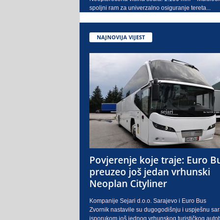
spoljni ram za univerzalno osiguranje tereta...
NAJNOVIJA VIJEST
Povjerenje koje traje: Euro B
preuzeo još jedan vrhunski
Neoplan Cityliner
Kompanije Sejari d.o.o. Sarajevo i Euro Bus
Zvornik nastavile su dugogodišnju i uspješnu sa
isporukom još jednog vrhunskog turističkog auto