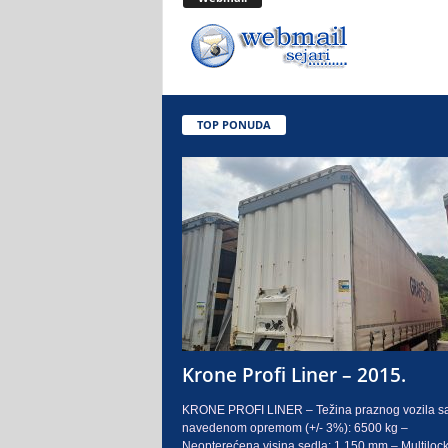
.
o
.
TOP PONUDA
S
a
r
a
j
e
Krone Profi Liner – 2015.
v
KRONE PROFI LINER – Težina praznog vozila s
navedenom opremom (+/- 3%): 6500 kg –
o
Neopterećena visina sedla: 1.150 mm – Multilock