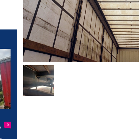
0
a
-