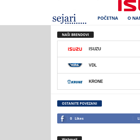
POČETNA
O NA
S
e
NAŠI BRENDOVI
j
ISUZU
a
VDL
r
KRONE
i
d
OSTANITE POVEZANI
.
0
Likes
L
o
Webmail