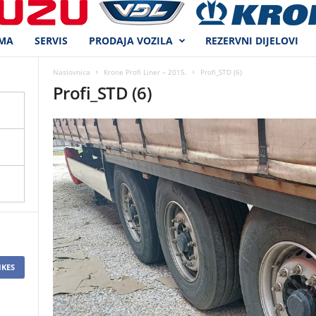
MA
SERVIS
PRODAJA VOZILA
REZERVNI DIJELOVI
Naslovnica
Krone Profi Liner – 2015.
Profi_STD (6)
Profi_STD (6)
IKES