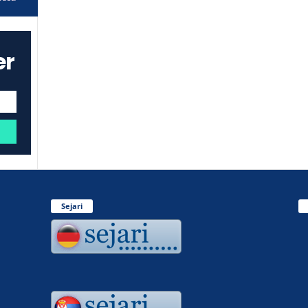
er
Sejari