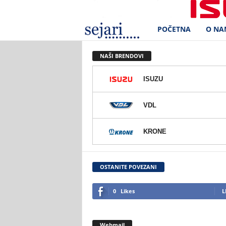
POČETNA
O NA
S
e
NAŠI BRENDOVI
j
ISUZU
a
VDL
r
KRONE
i
d
OSTANITE POVEZANI
.
0
Likes
L
o
Webmail