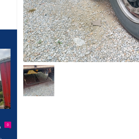
0
a
-