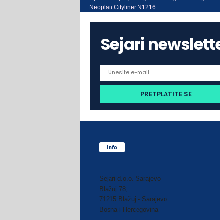
Neoplan Cityliner N1216...
Sejari newslett
Info
Sejari d.o.o. Sarajevo
Blažuj 78,
71215 Blažuj - Sarajevo
Bosna i Hercegovina