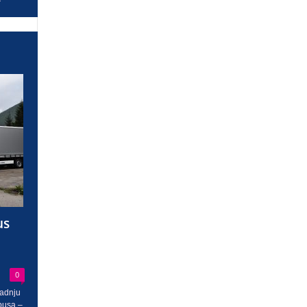
us
0
radnju
busa –