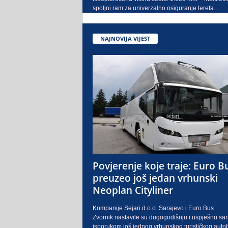
spoljni ram za univerzalno osiguranje tereta...
NAJNOVIJA VIJEST
Povjerenje koje traje: Euro B
preuzeo još jedan vrhunski
Neoplan Cityliner
Kompanije Sejari d.o.o. Sarajevo i Euro Bus
Zvornik nastavile su dugogodišnju i uspješnu sa
isporukom još jednog vrhunskog turističkog auto