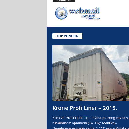
.
o
.
TOP PONUDA
S
a
r
a
j
e
Krone Profi Liner – 2015.
v
KRONE PROFI LINER – Težina praznog vozila s
navedenom opremom (+/- 3%): 6500 kg –
o
Neopterećena visina sedla: 1.150 mm – Multilock