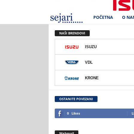
POČETNA
O NA
S
e
NAŠI BRENDOVI
j
ISUZU
a
VDL
r
KRONE
i
d
OSTANITE POVEZANI
.
0
Likes
L
o
Webmail