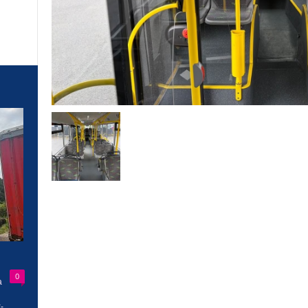
0
a
-