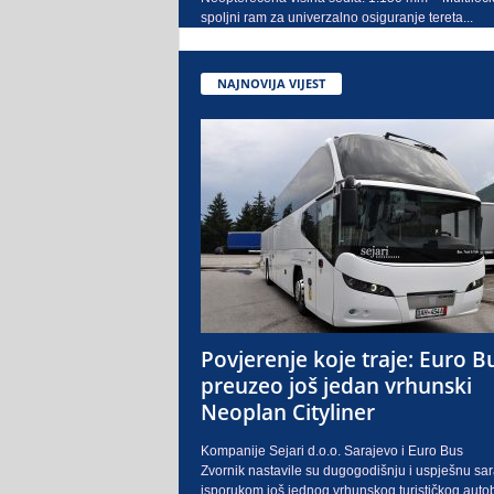
spoljni ram za univerzalno osiguranje tereta...
NAJNOVIJA VIJEST
Povjerenje koje traje: Euro B
preuzeo još jedan vrhunski
Neoplan Cityliner
Kompanije Sejari d.o.o. Sarajevo i Euro Bus
Zvornik nastavile su dugogodišnju i uspješnu sa
isporukom još jednog vrhunskog turističkog auto