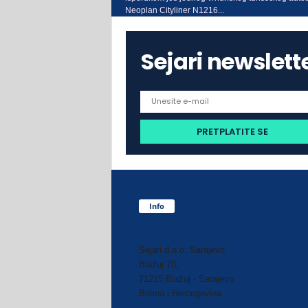
Neoplan Cityliner N1216...
Sejari newslett
Info
Sejari d.o.o. Sarajevo
Blažuj 78,
71215 Blažuj - Sarajevo
Bosna i Hercegovina