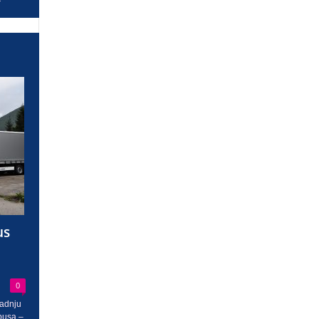
us
0
radnju
busa –