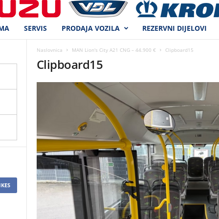
MA
SERVIS
PRODAJA VOZILA
REZERVNI DIJELOVI
Naslovnica
MAN Lion's City A21 CNG – 44.900 €
Clipboard15
Clipboard15
IKES