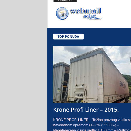
.
o
.
TOP PONUDA
S
a
r
a
j
e
Krone Profi Liner – 2015.
v
KRONE PROFI LINER – Težina praznog vozila s
navedenom opremom (+/- 3%): 6500 kg –
o
Neopterećena visina sedla: 1.150 mm – Multilock