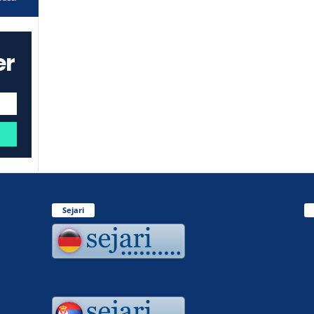
er
Sejari