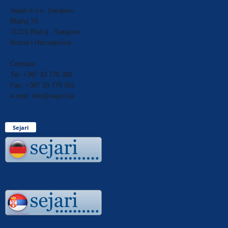
Sejari d.o.o. Sarajevo
Blažuj 78,
71215 Blažuj - Sarajevo
Bosna i Hercegovina
Centrala:
Tel: +387 33 770 300
Fax: +387 33 770 301
e-mail: info@sejari.ba
Sejari