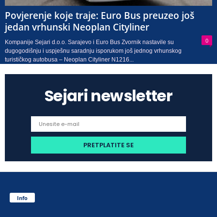
Povjerenje koje traje: Euro Bus preuzeo još
jedan vrhunski Neoplan Cityliner
0
Kompanije Sejari d.o.o. Sarajevo i Euro Bus Zvornik nastavile su
dugogodišnju i uspješnu saradnju isporukom još jednog vrhunskog
turističkog autobusa – Neoplan Cityliner N1216...
Sejari newsletter
Info