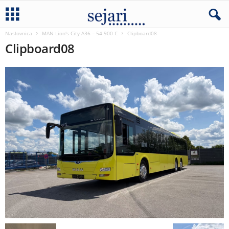
Naslovnica
MAN Lion's City A36 – 54.900 €
Clipboard08
Clipboard08