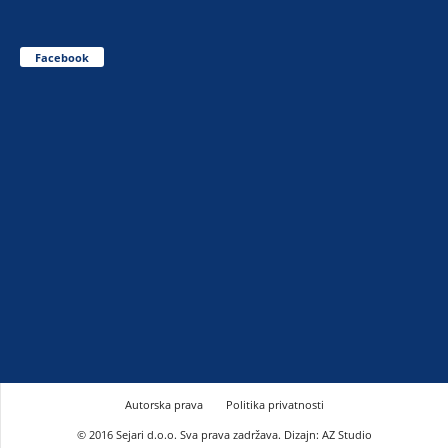
Facebook
Autorska prava
Politika privatnosti
© 2016 Sejari d.o.o. Sva prava zadržava. Dizajn: AZ Studio