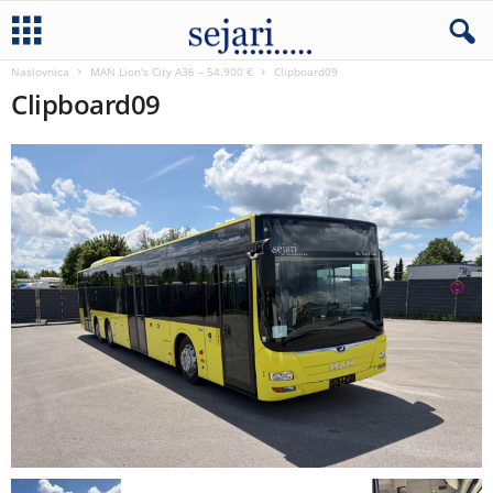
Naslovnica
MAN Lion's City A36 – 54.900 €
Clipboard09
Clipboard09