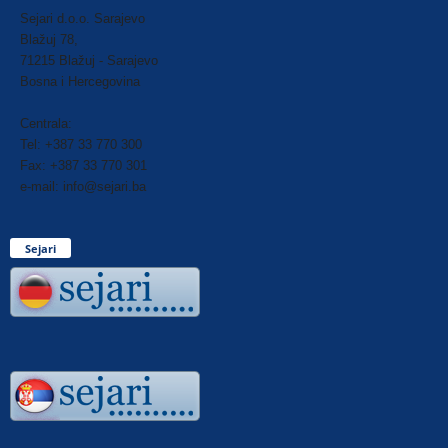
Sejari d.o.o. Sarajevo
Blažuj 78,
71215 Blažuj - Sarajevo
Bosna i Hercegovina
Centrala:
Tel: +387 33 770 300
Fax: +387 33 770 301
e-mail: info@sejari.ba
Sejari