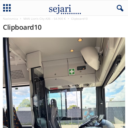
Naslovnica
MAN Lion's City A36 – 54.900 €
Clipboard10
Clipboard10