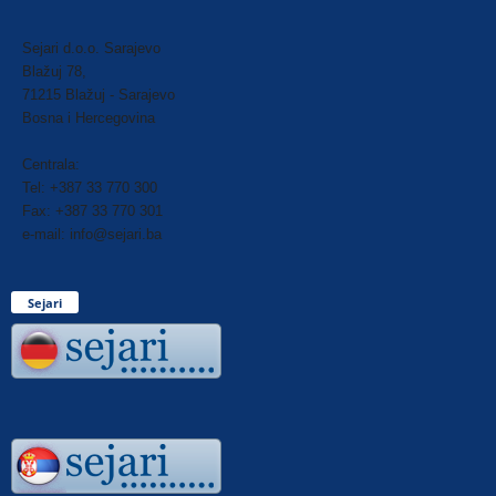
Sejari d.o.o. Sarajevo
Blažuj 78,
71215 Blažuj - Sarajevo
Bosna i Hercegovina
Centrala:
Tel: +387 33 770 300
Fax: +387 33 770 301
e-mail: info@sejari.ba
Sejari