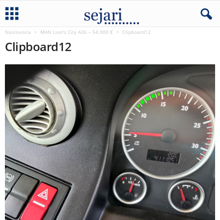
Naslovnica
MAN Lion's City A36 – 54.900 €
Clipboard12
Clipboard12