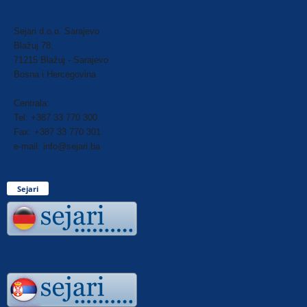
Sejari d.o.o. Sarajevo
Blažuj 78,
71215 Blažuj - Sarajevo
Bosna i Hercegovina
Centrala:
Tel: +387 33 770 300
Fax: +387 33 770 301
e-mail: info@sejari.ba
Sejari