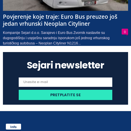
Povjerenje koje traje: Euro Bus preuzeo još
jedan vrhunski Neoplan Cityliner
0
Kompanije Sejari d.o.o. Sarajevo i Euro Bus Zvornik nastavile su
dugogodišnju i uspješnu saradnju isporukom još jednog vrhunskog
turističkog autobusa – Neoplan Cityliner N1216...
Sejari newsletter
Info