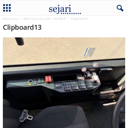
Naslovnica
MAN Lion's City A36 – 54.900 €
Clipboard13
Clipboard13