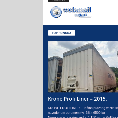
.
o
.
TOP PONUDA
S
a
r
a
j
e
Krone Profi Liner – 2015.
v
KRONE PROFI LINER – Težina praznog vozila s
navedenom opremom (+/- 3%): 6500 kg –
o
Neopterećena visina sedla: 1.150 mm – Multilock