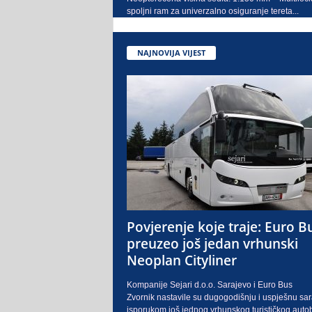
spoljni ram za univerzalno osiguranje tereta...
NAJNOVIJA VIJEST
Povjerenje koje traje: Euro B
preuzeo još jedan vrhunski
Neoplan Cityliner
Kompanije Sejari d.o.o. Sarajevo i Euro Bus
Zvornik nastavile su dugogodišnju i uspješnu sa
isporukom još jednog vrhunskog turističkog auto