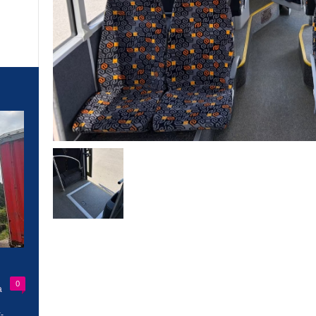
0
a
-