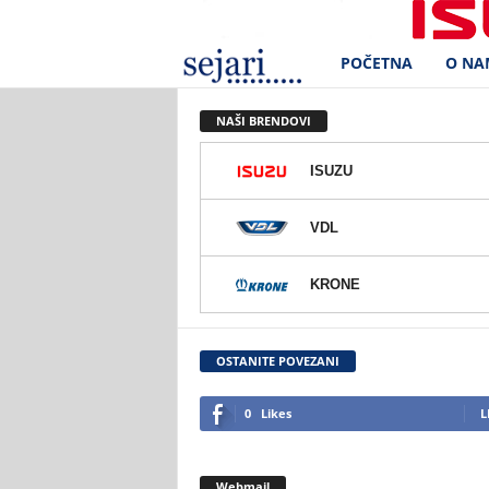
POČETNA
O NA
S
e
NAŠI BRENDOVI
j
ISUZU
a
VDL
r
KRONE
i
d
OSTANITE POVEZANI
.
0
Likes
L
o
Webmail