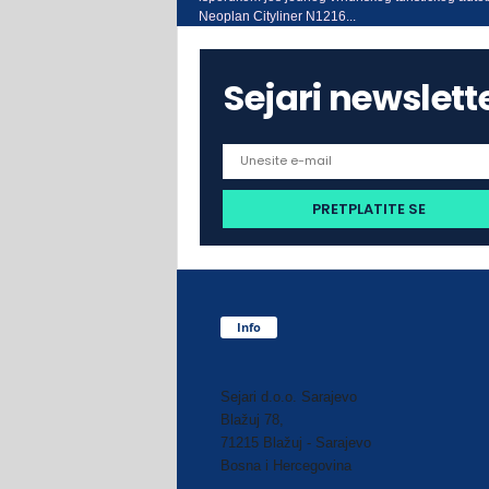
Neoplan Cityliner N1216...
Sejari newslett
Info
Sejari d.o.o. Sarajevo
Blažuj 78,
71215 Blažuj - Sarajevo
Bosna i Hercegovina