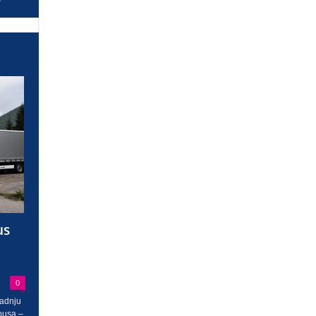
us
0
radnju
busa –