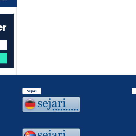
er
Sejari