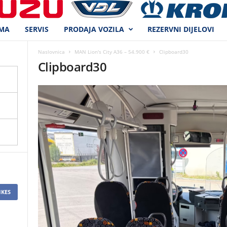
MA
SERVIS
PRODAJA VOZILA
REZERVNI DIJELOVI
Naslovnica
MAN Lion's City A36 – 54.900 €
Clipboard30
Clipboard30
IKES