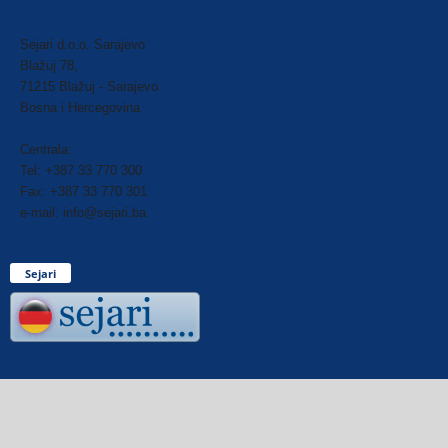
Sejari d.o.o. Sarajevo
Blažuj 78,
71215 Blažuj - Sarajevo
Bosna i Hercegovina
Centrala:
Tel: +387 33 770 300
Fax: +387 33 770 301
e-mail: info@sejari.ba
Sejari