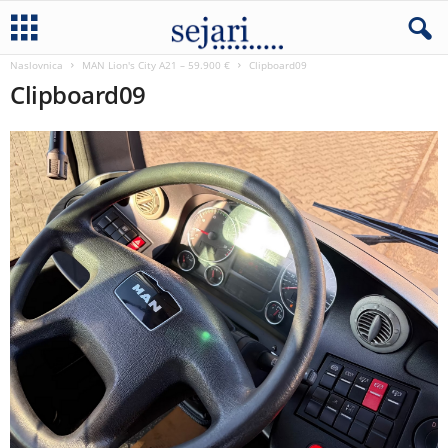
Naslovnica
MAN Lion's City A21 – 59.900 €
Clipboard09
Clipboard09