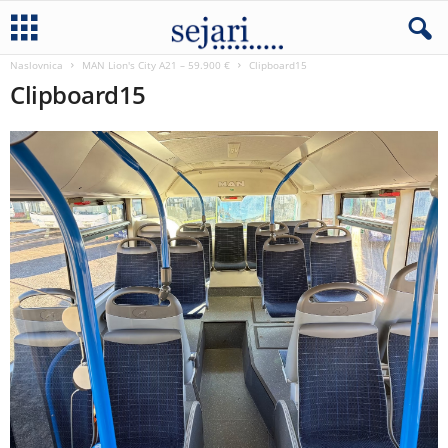
Naslovnica
MAN Lion's City A21 – 59.900 €
Clipboard15
Clipboard15