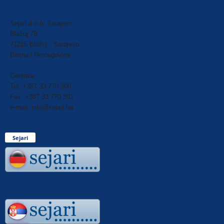
Sejari d.o.o. Sarajevo
Blažuj 78,
71215 Blažuj - Sarajevo
Bosna i Hercegovina
Centrala:
Tel: +387 33 770 300
Fax: +387 33 770 301
e-mail: info@sejari.ba
Sejari