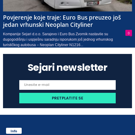
Povjerenje koje traje: Euro Bus preuzeo još
jedan vrhunski Neoplan Cityliner
0
Kompanije Sejari d.o.o. Sarajevo i Euro Bus Zvornik nastavile su
dugogodišnju i uspješnu saradnju isporukom još jednog vrhunskog
turističkog autobusa – Neoplan Cityliner N1216...
Sejari newsletter
Info