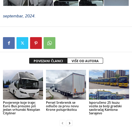
septembar, 2024.
POVEZANI ČLANCI
VIŠE OD AUTORA
Povjerenje koje traje:
Persel Srebrenik se
Isporučeno 25 Isuzu
Euro Bus preuzeo još
odlučio za prvu novu
vozila za bolji gradski
jedan vrhunski Neoplan
Krone poluprikolicu
saobraćaj Kantona
Cityliner
Sarajevo