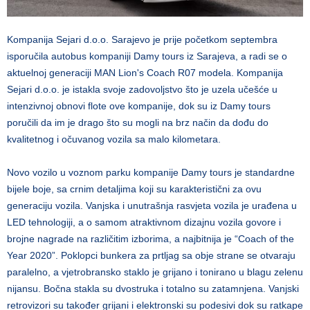
Kompanija Sejari d.o.o. Sarajevo je prije početkom septembra
isporučila autobus kompaniji Damy tours iz Sarajeva, a radi se o
aktuelnoj generaciji MAN Lion's Coach R07 modela. Kompanija
Sejari d.o.o. je istakla svoje zadovoljstvo što je uzela učešće u
intenzivnoj obnovi flote ove kompanije, dok su iz Damy tours
poručili da im je drago što su mogli na brz način da dođu do
kvalitetnog i očuvanog vozila sa malo kilometara.
Novo vozilo u voznom parku kompanije Damy tours je standardne
bijele boje, sa crnim detaljima koji su karakteristični za ovu
generaciju vozila. Vanjska i unutrašnja rasvjeta vozila je urađena u
LED tehnologiji, a o samom atraktivnom dizajnu vozila govore i
brojne nagrade na različitim izborima, a najbitnija je “Coach of the
Year 2020”. Poklopci bunkera za prtljag sa obje strane se otvaraju
paralelno, a vjetrobransko staklo je grijano i tonirano u blagu zelenu
nijansu. Bočna stakla su dvostruka i totalno su zatamnjena. Vanjski
retrovizori su također grijani i elektronski su podesivi dok su ratkape