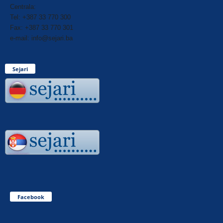
Centrala:
Tel: +387 33 770 300
Fax: +387 33 770 301
e-mail: info@sejari.ba
Sejari
Facebook