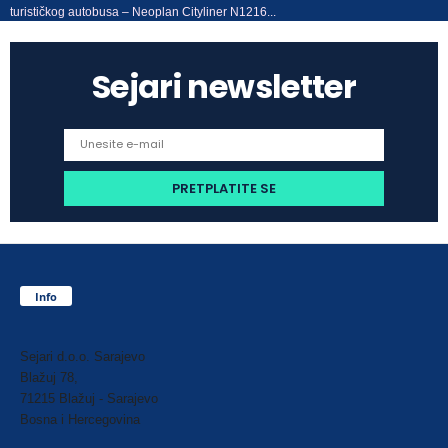
turističkog autobusa – Neoplan Cityliner N1216...
Sejari newsletter
Info
Sejari d.o.o. Sarajevo
Blažuj 78,
71215 Blažuj - Sarajevo
Bosna i Hercegovina