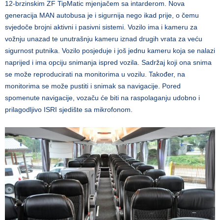
12-brzinskim ZF TipMatic mjenjačem sa intarderom. Nova
generacija MAN autobusa je i sigurnija nego ikad prije, o čemu
svjedoče brojni aktivni i pasivni sistemi. Vozilo ima i kameru za
vožnju unazad te unutrašnju kameru iznad drugih vrata za veću
sigurnost putnika. Vozilo posjeduje i još jednu kameru koja se nalazi
naprijed i ima opciju snimanja ispred vozila. Sadržaj koji ona snima
se može reproducirati na monitorima u vozilu. Također, na
monitorima se može pustiti i snimak sa navigacije. Pored
spomenute navigacije, vozaču će biti na raspolaganju udobno i
prilagodljivo ISRI sjedište sa mikrofonom.