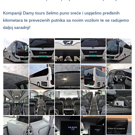
Kompaniji Damy tours želimo puno sreće i uspješno pređenih
kilometara te prevezenih putnika sa novim vozilom te se radujemo
daljoj saradnji!