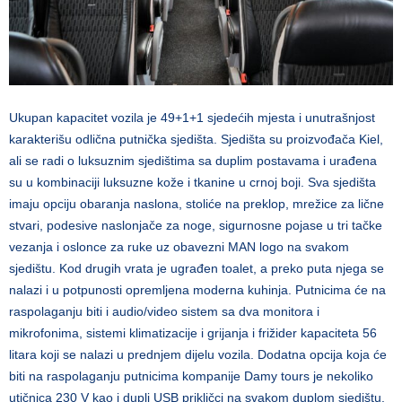
Ukupan kapacitet vozila je 49+1+1 sjedećih mjesta i unutrašnjost
karakterišu odlična putnička sjedišta. Sjedišta su proizvođača Kiel,
ali se radi o luksuznim sjedištima sa duplim postavama i urađena
su u kombinaciji luksuzne kože i tkanine u crnoj boji. Sva sjedišta
imaju opciju obaranja naslona, stoliće na preklop, mrežice za lične
stvari, podesive naslonjače za noge, sigurnosne pojase u tri tačke
vezanja i oslonce za ruke uz obavezni MAN logo na svakom
sjedištu. Kod drugih vrata je ugrađen toalet, a preko puta njega se
nalazi i u potpunosti opremljena moderna kuhinja. Putnicima će na
raspolaganju biti i audio/video sistem sa dva monitora i
mikrofonima, sistemi klimatizacije i grijanja i frižider kapaciteta 56
litara koji se nalazi u prednjem dijelu vozila. Dodatna opcija koja će
biti na raspolaganju putnicima kompanije Damy tours je nekoliko
utičnica 230 V kao i dupli USB prikljčci na svakom duplom sjedištu.