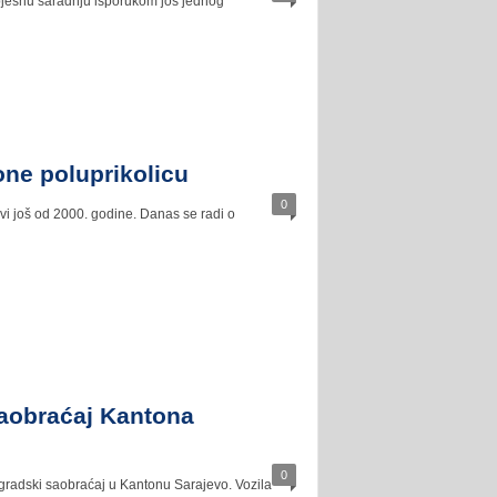
spješnu saradnju isporukom još jednog
ne poluprikolicu
0
i još od 2000. godine. Danas se radi o
saobraćaj Kantona Sarajevo
0
 gradski saobraćaj u Kantonu Sarajevo. Vozila