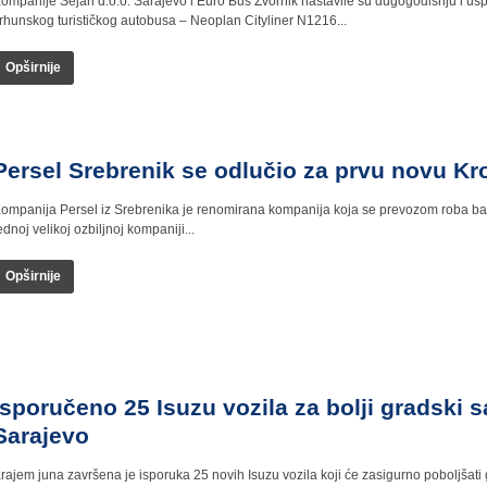
ompanije Sejari d.o.o. Sarajevo i Euro Bus Zvornik nastavile su dugogodišnju i u
rhunskog turističkog autobusa – Neoplan Cityliner N1216...
Opširnije
Persel Srebrenik se odlučio za prvu novu Kro
ompanija Persel iz Srebrenika je renomirana kompanija koja se prevozom roba bav
ednoj velikoj ozbiljnoj kompaniji...
Opširnije
Isporučeno 25 Isuzu vozila za bolji gradski 
rajem juna završena je isporuka 25 novih Isuzu vozila koji će zasigurno poboljšati
e isporučila kompanija Sejari d.o.o....