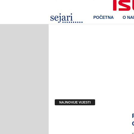
POČETNA
O N
S
e
j
a
r
i
d
NAJNOVIJE VIJESTI
.
o