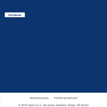
Facebook
Autorska prava
Politika privatnosti
© 2016 Sejari d.o.o. Sva prava zadržava. Dizajn: AZ Studio