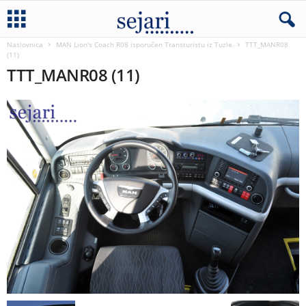
Naslovnica
MAN Lion's Coach R08 isporučen Transturistu iz Tuzle
TTT_MANR08
(11)
TTT_MANR08 (11)