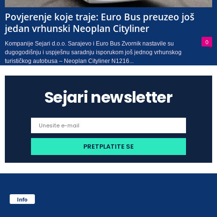
Povjerenje koje traje: Euro Bus preuzeo još
jedan vrhunski Neoplan Cityliner
0
Kompanije Sejari d.o.o. Sarajevo i Euro Bus Zvornik nastavile su
dugogodišnju i uspješnu saradnju isporukom još jednog vrhunskog
turističkog autobusa – Neoplan Cityliner N1216...
Sejari newsletter
Info