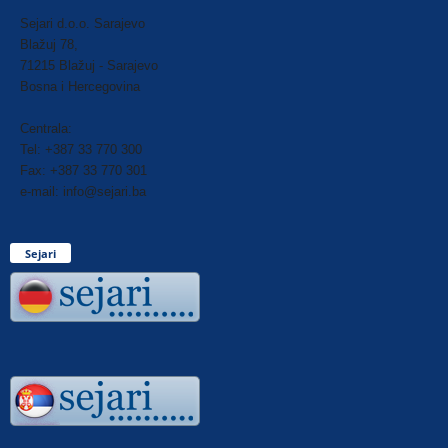
Sejari d.o.o. Sarajevo
Blažuj 78,
71215 Blažuj - Sarajevo
Bosna i Hercegovina
Centrala:
Tel: +387 33 770 300
Fax: +387 33 770 301
e-mail: info@sejari.ba
Sejari