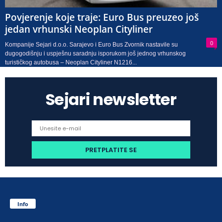
Povjerenje koje traje: Euro Bus preuzeo još
jedan vrhunski Neoplan Cityliner
0
Kompanije Sejari d.o.o. Sarajevo i Euro Bus Zvornik nastavile su
dugogodišnju i uspješnu saradnju isporukom još jednog vrhunskog
turističkog autobusa – Neoplan Cityliner N1216...
Sejari newsletter
Info