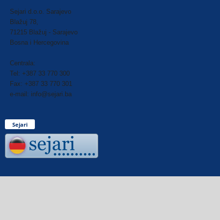
Sejari d.o.o. Sarajevo
Blažuj 78,
71215 Blažuj - Sarajevo
Bosna i Hercegovina
Centrala:
Tel: +387 33 770 300
Fax: +387 33 770 301
e-mail: info@sejari.ba
Sejari