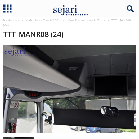
Naslovnica
MAN Lion's Coach R08 isporučen Transturistu iz Tuzle
TTT_MANR08
(24)
TTT_MANR08 (24)