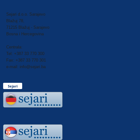
Sejari d.o.o. Sarajevo
Blažuj 78,
71215 Blažuj - Sarajevo
Bosna i Hercegovina
Centrala:
Tel: +387 33 770 300
Fax: +387 33 770 301
e-mail: info@sejari.ba
Sejari