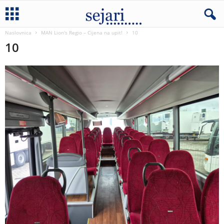
Naslovnica
MAN Lion's Regio – Cijena na upit!
10
10