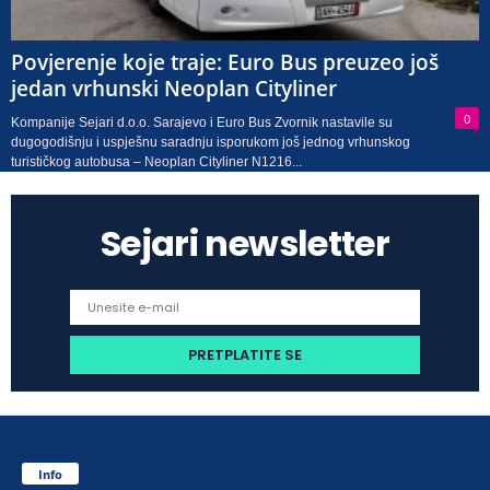
Povjerenje koje traje: Euro Bus preuzeo još
jedan vrhunski Neoplan Cityliner
0
Kompanije Sejari d.o.o. Sarajevo i Euro Bus Zvornik nastavile su
dugogodišnju i uspješnu saradnju isporukom još jednog vrhunskog
turističkog autobusa – Neoplan Cityliner N1216...
Sejari newsletter
Info