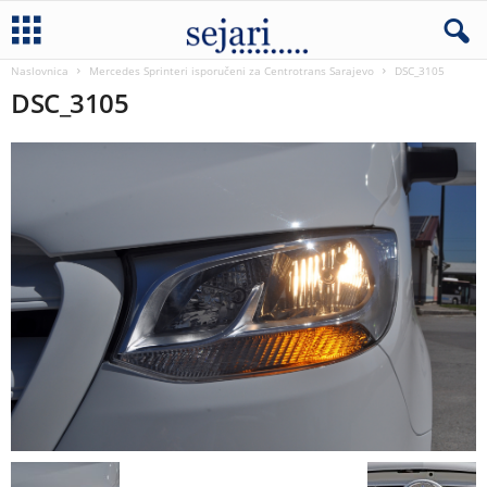
Naslovnica
Mercedes Sprinteri isporučeni za Centrotrans Sarajevo
DSC_3105
DSC_3105