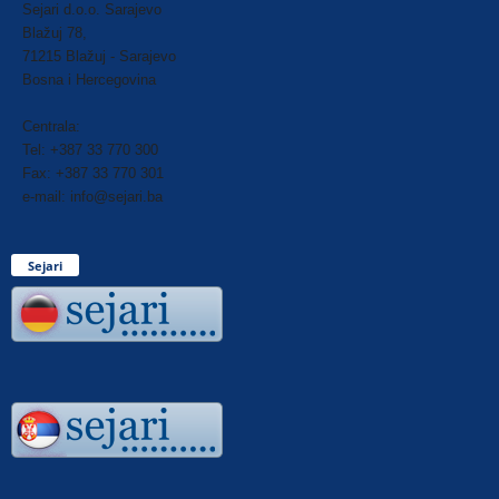
Sejari d.o.o. Sarajevo
Blažuj 78,
71215 Blažuj - Sarajevo
Bosna i Hercegovina
Centrala:
Tel: +387 33 770 300
Fax: +387 33 770 301
e-mail: info@sejari.ba
Sejari