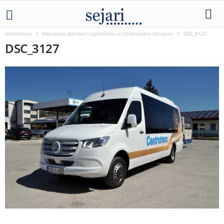
Naslovnica
Mercedes Sprinteri isporučeni za Centrotrans Sarajevo
DSC_3127
DSC_3127