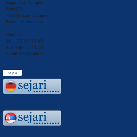
Sejari d.o.o. Sarajevo
Blažuj 78,
71215 Blažuj - Sarajevo
Bosna i Hercegovina
Centrala:
Tel: +387 33 770 300
Fax: +387 33 770 301
e-mail: info@sejari.ba
Sejari