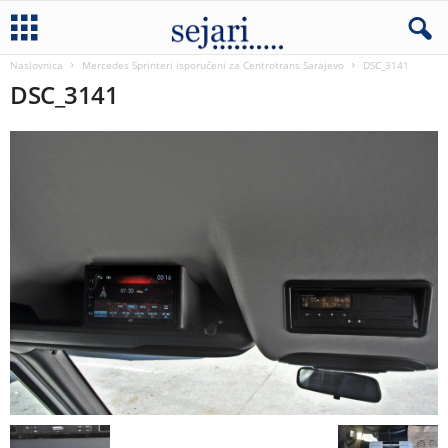
Naslovnica
Mercedes Sprinteri isporučeni za Centrotrans Sarajevo
DSC_3141
DSC_3141