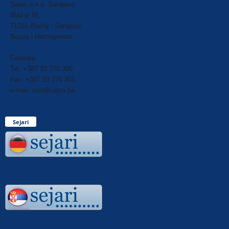
Sejari d.o.o. Sarajevo
Blažuj 78,
71215 Blažuj - Sarajevo
Bosna i Hercegovina
Centrala:
Tel: +387 33 770 300
Fax: +387 33 770 301
e-mail: info@sejari.ba
Sejari