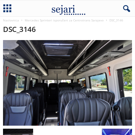
Naslovnica
Mercedes Sprinteri isporučeni za Centrotrans Sarajevo
DSC_3146
DSC_3146