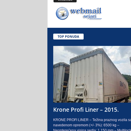
.
o
.
TOP PONUDA
S
a
r
a
j
e
Krone Profi Liner – 2015.
v
KRONE PROFI LINER – Težina praznog vozila s
navedenom opremom (+/- 3%): 6500 kg –
o
Neopterećena visina sedla: 1.150 mm – Multilock