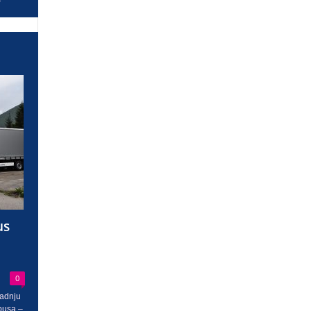
us
0
radnju
busa –