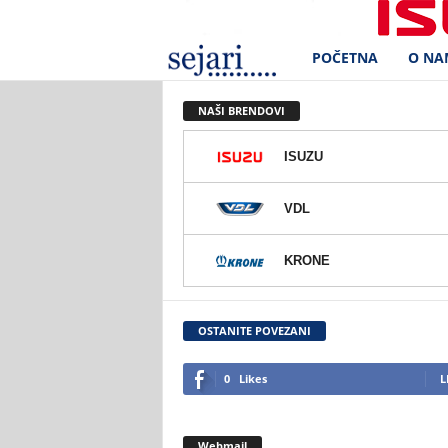
POČETNA
O NA
S
e
NAŠI BRENDOVI
j
ISUZU
a
VDL
r
KRONE
i
d
OSTANITE POVEZANI
.
0
Likes
L
o
Webmail