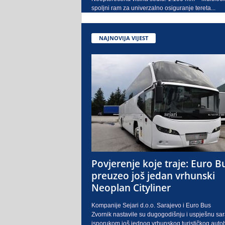
spoljni ram za univerzalno osiguranje tereta...
NAJNOVIJA VIJEST
Povjerenje koje traje: Euro B
preuzeo još jedan vrhunski
Neoplan Cityliner
Kompanije Sejari d.o.o. Sarajevo i Euro Bus
Zvornik nastavile su dugogodišnju i uspješnu sa
isporukom još jednog vrhunskog turističkog auto