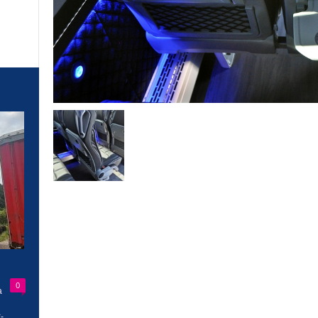
0
a
-