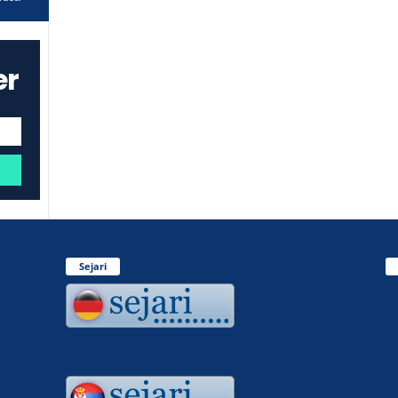
er
Sejari