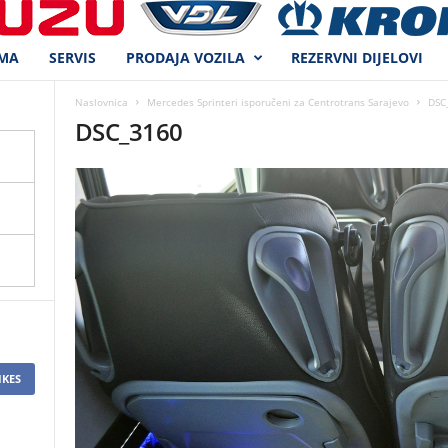
MA
SERVIS
PRODAJA VOZILA
REZERVNI DIJELOVI
Naslovnica
Mercedes Sprinteri isporučeni za Centrotrans Sarajevo
DSC
DSC_3160
IKES