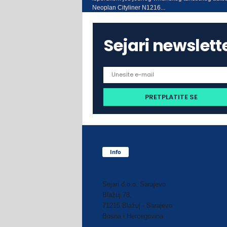
Neoplan Cityliner N1216...
Sejari newslett
Info
Sejari d.o.o. Sarajevo
Blažuj 78,
71215 Blažuj - Sarajevo
Bosna i Hercegovina