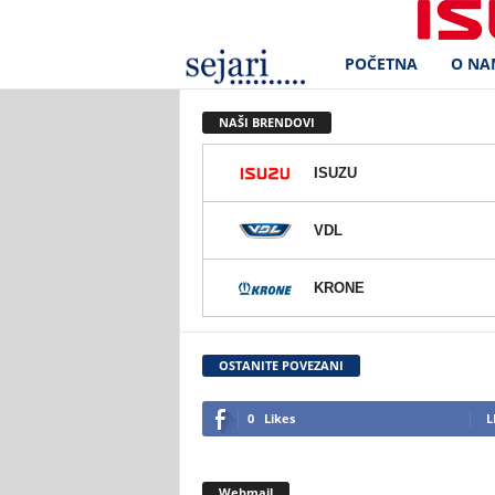
POČETNA
O NA
S
e
NAŠI BRENDOVI
j
ISUZU
a
VDL
r
KRONE
i
d
OSTANITE POVEZANI
.
0
Likes
L
o
Webmail