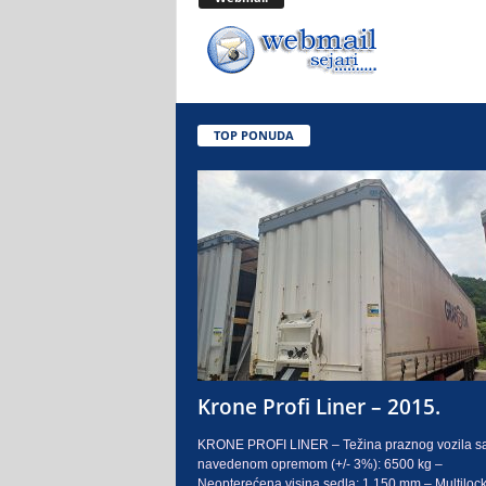
.
o
.
TOP PONUDA
S
a
r
a
j
e
Krone Profi Liner – 2015.
v
KRONE PROFI LINER – Težina praznog vozila s
navedenom opremom (+/- 3%): 6500 kg –
o
Neopterećena visina sedla: 1.150 mm – Multilock