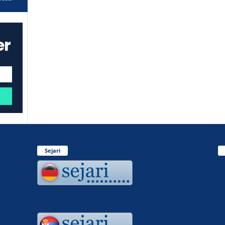
er
Sejari