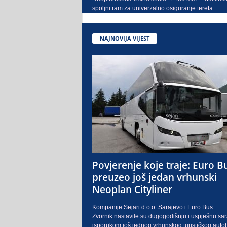
spoljni ram za univerzalno osiguranje tereta...
NAJNOVIJA VIJEST
Povjerenje koje traje: Euro B
preuzeo još jedan vrhunski
Neoplan Cityliner
Kompanije Sejari d.o.o. Sarajevo i Euro Bus
Zvornik nastavile su dugogodišnju i uspješnu sa
isporukom još jednog vrhunskog turističkog auto