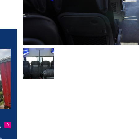
0
a
-