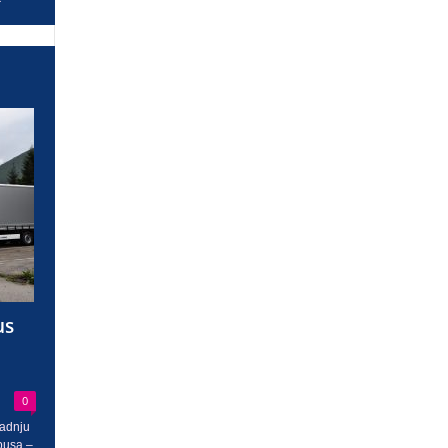
us
0
radnju
busa –