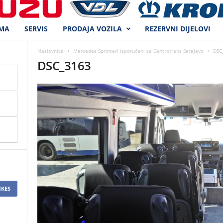
MA
SERVIS
PRODAJA VOZILA
REZERVNI DIJELOVI
Naslovnica
Mercedes Sprinteri isporučeni za Centrotrans Sarajevo
DSC
DSC_3163
IKES