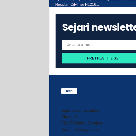
Neoplan Cityliner N1216...
Sejari newslett
Info
Sejari d.o.o. Sarajevo
Blažuj 78,
71215 Blažuj - Sarajevo
Bosna i Hercegovina