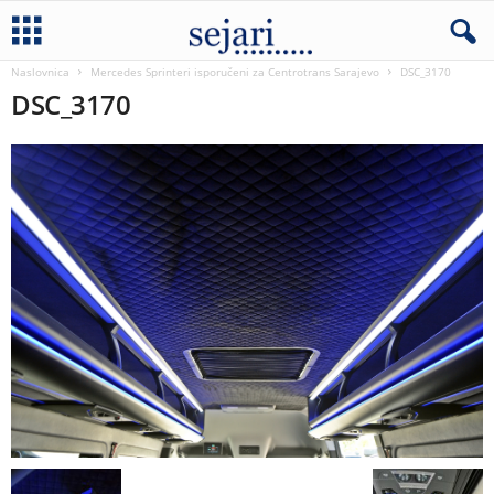
Naslovnica
Mercedes Sprinteri isporučeni za Centrotrans Sarajevo
DSC_3170
DSC_3170