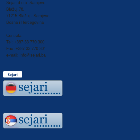
Sejari d.o.o. Sarajevo
Blažuj 78,
71215 Blažuj - Sarajevo
Bosna i Hercegovina
Centrala:
Tel: +387 33 770 300
Fax: +387 33 770 301
e-mail: info@sejari.ba
Sejari