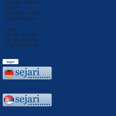
Sejari d.o.o. Sarajevo
Blažuj 78,
71215 Blažuj - Sarajevo
Bosna i Hercegovina
Centrala:
Tel: +387 33 770 300
Fax: +387 33 770 301
e-mail: info@sejari.ba
Sejari