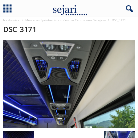
Naslovnica
Mercedes Sprinteri isporučeni za Centrotrans Sarajevo
DSC_3171
DSC_3171