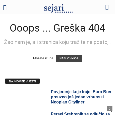
Ooops ... Greška 404
Žao nam je, ali stranica koju tražite ne postoji.
Možete ići na
NASLOVNICA
NAJNOVIJE VIJESTI
Povjerenje koje traje: Euro
Bus preuzeo još jedan
vrhunski Neoplan Cityliner
0
Persel Srebrenik se odlučio za