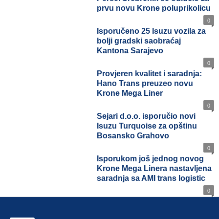
prvu novu Krone poluprikolicu
0
Isporučeno 25 Isuzu vozila za
bolji gradski saobraćaj
Kantona Sarajevo
0
Provjeren kvalitet i saradnja:
Hano Trans preuzeo novu
Krone Mega Liner
0
Sejari d.o.o. isporučio novi
Isuzu Turquoise za opštinu
Bosansko Grahovo
0
Isporukom još jednog novog
Krone Mega Linera
nastavljena saradnja sa AMI
trans logistic
0