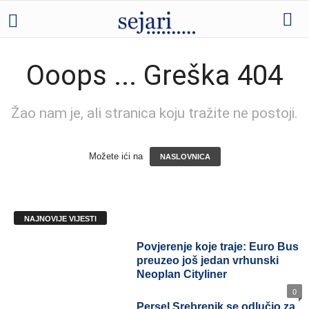
Ooops ... Greška 404
Žao nam je, ali stranica koju tražite ne postoji.
Možete ići na
NASLOVNICA
NAJNOVIJE VIJESTI
Povjerenje koje traje: Euro
Bus preuzeo još jedan
vrhunski Neoplan Cityliner
0
Persel Srebrenik se odlučio za