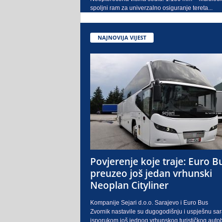
spoljni ram za univerzalno osiguranje tereta...
NAJNOVIJA VIJEST
Povjerenje koje traje: Euro B
preuzeo još jedan vrhunski
Neoplan Cityliner
Kompanije Sejari d.o.o. Sarajevo i Euro Bus
Zvornik nastavile su dugogodišnju i uspješnu sa
isporukom još jednog vrhunskog turističkog auto