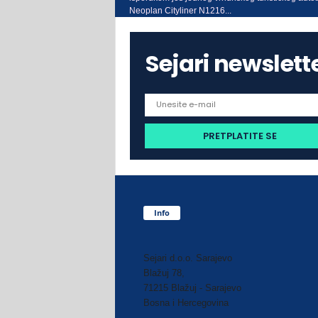
Neoplan Cityliner N1216...
Sejari newslett
Info
Sejari d.o.o. Sarajevo
Blažuj 78,
71215 Blažuj - Sarajevo
Bosna i Hercegovina