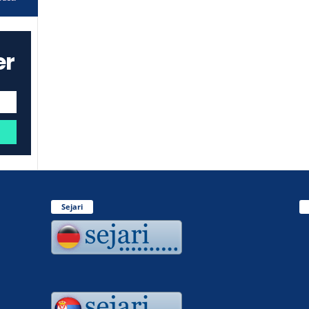
er
Sejari