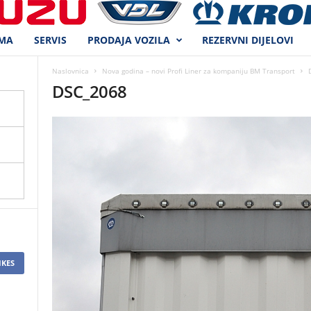
MA
SERVIS
PRODAJA VOZILA
REZERVNI DIJELOVI
Naslovnica
Nova godina – novi Profi Liner za kompaniju BM Transport
DSC_2068
IKES