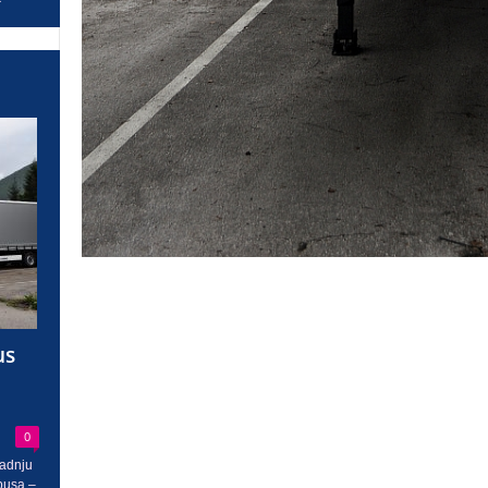
us
0
radnju
busa –