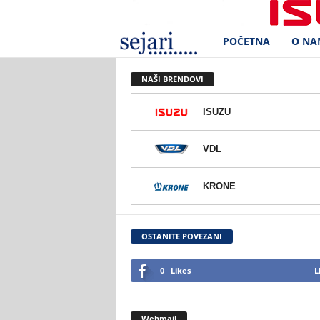
POČETNA
O NA
S
e
NAŠI BRENDOVI
j
ISUZU
a
VDL
r
KRONE
i
d
OSTANITE POVEZANI
.
0
Likes
L
o
Webmail