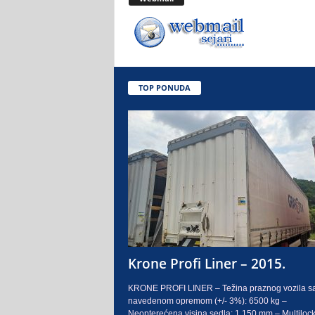
.
o
.
TOP PONUDA
S
a
r
a
j
e
Krone Profi Liner – 2015.
v
KRONE PROFI LINER – Težina praznog vozila s
navedenom opremom (+/- 3%): 6500 kg –
o
Neopterećena visina sedla: 1.150 mm – Multilock