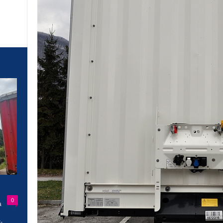
0
a
-