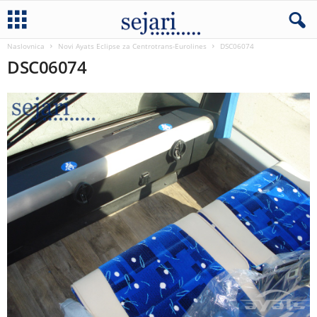
Naslovnica
Novi Ayats Eclipse za Centrotrans-Eurolines
DSC06074
DSC06074