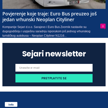
Povjerenje koje traje: Euro Bus preuzeo još
jedan vrhunski Neoplan Cityliner
0
Kompanije Sejari d.o.o. Sarajevo i Euro Bus Zvornik nastavile su
dugogodišnju i uspješnu saradnju isporukom još jednog vrhunskog
turističkog autobusa – Neoplan Cityliner N1216...
Sejari newsletter
Info