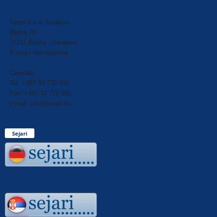
Sejari d.o.o. Sarajevo
Blažuj 78,
71215 Blažuj - Sarajevo
Bosna i Hercegovina
Centrala:
Tel: +387 33 770 300
Fax: +387 33 770 301
e-mail: info@sejari.ba
Sejari