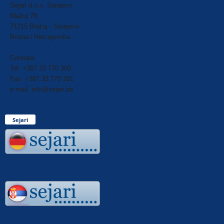
Sejari d.o.o. Sarajevo
Blažuj 78,
71215 Blažuj - Sarajevo
Bosna i Hercegovina
Centrala:
Tel: +387 33 770 300
Fax: +387 33 770 301
e-mail: info@sejari.ba
Sejari