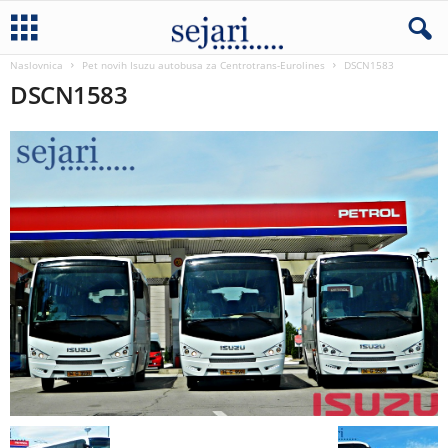
Naslovnica
Pet novih Isuzu autobusa za Centrotrans-Eurolines
DSCN1583
DSCN1583