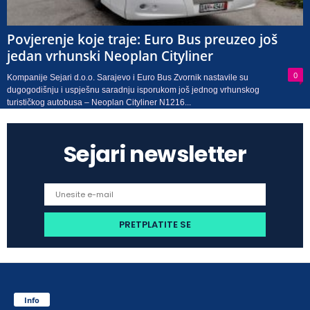
Povjerenje koje traje: Euro Bus preuzeo još
jedan vrhunski Neoplan Cityliner
0
Kompanije Sejari d.o.o. Sarajevo i Euro Bus Zvornik nastavile su
dugogodišnju i uspješnu saradnju isporukom još jednog vrhunskog
turističkog autobusa – Neoplan Cityliner N1216...
Sejari newsletter
Info