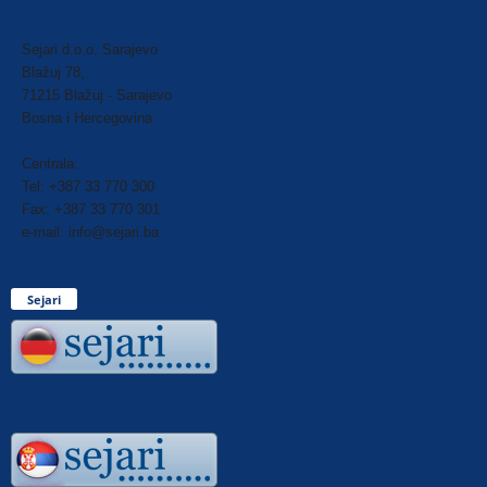
Sejari d.o.o. Sarajevo
Blažuj 78,
71215 Blažuj - Sarajevo
Bosna i Hercegovina
Centrala:
Tel: +387 33 770 300
Fax: +387 33 770 301
e-mail: info@sejari.ba
Sejari