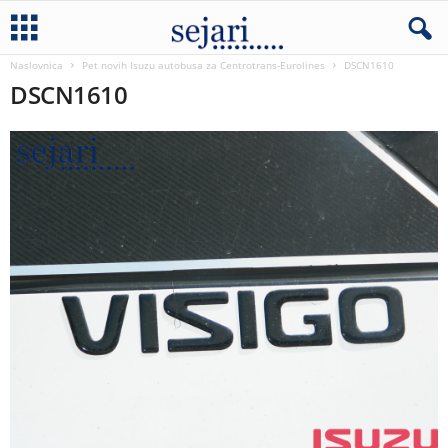
Naslovnica
Pet novih Isuzu autobusa za Centrotrans-Eurolines
DSCN1610
DSCN1610