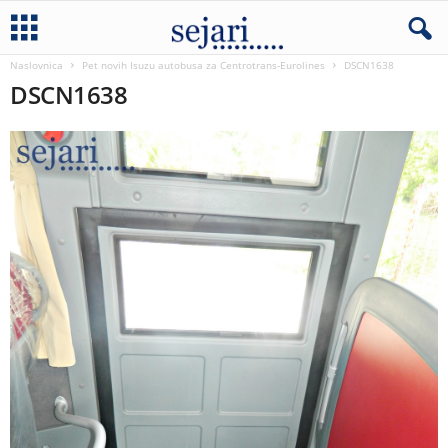
Naslovnica
Pet novih Isuzu autobusa za Centrotrans-Eurolines
DSCN1638
DSCN1638