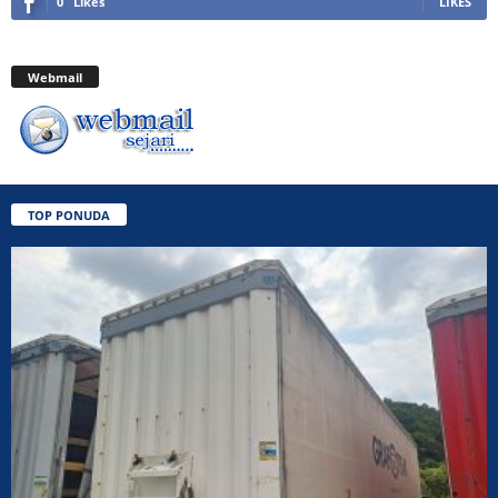
0
Likes
LIKES
Webmail
TOP PONUDA