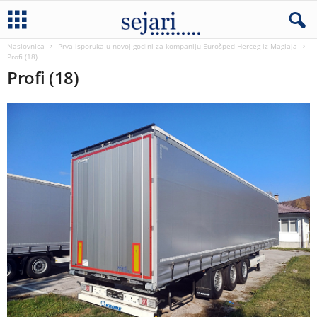
Naslovnica
Prva isporuka u novoj godini za kompaniju Eurošped-Herceg iz Maglaja
Profi (18)
Profi (18)