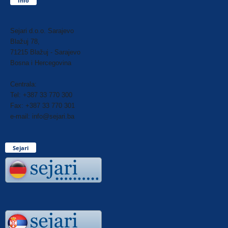
Info
Sejari d.o.o. Sarajevo
Blažuj 78,
71215 Blažuj - Sarajevo
Bosna i Hercegovina
Centrala:
Tel: +387 33 770 300
Fax: +387 33 770 301
e-mail: info@sejari.ba
Sejari